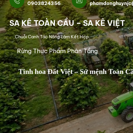
0903824356
phamdonghuynjc
SA KÊ TOÀN CẦU – SA KÊ VIỆT
Chuỗi Canh Tác Nông Lâm Kết Hợp
Rừng Thực Phẩm Phân Tầng
Tinh hoa Đất Việt – Sứ mệnh Toàn C