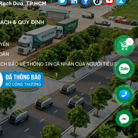
.Rạch Dừa, TP HCM
SÁCH & QUY ĐỊNH
0
YỂN
OÁN
ÁCH BẢO VỆ THÔNG TIN CÁ NHÂN CỦA NGƯỜI TIÊU DÙNG