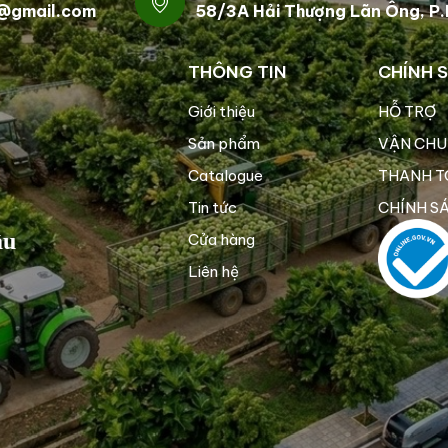
@gmail.com
58/3A Hải Thượng Lãn Ông, P
THÔNG TIN
CHÍNH 
Giới thiệu
HỖ TRỢ
Sản phẩm
VẬN CHU
Catalogue
THANH T
Tin tức
CHÍNH S
ầu
Cửa hàng
Liên hệ