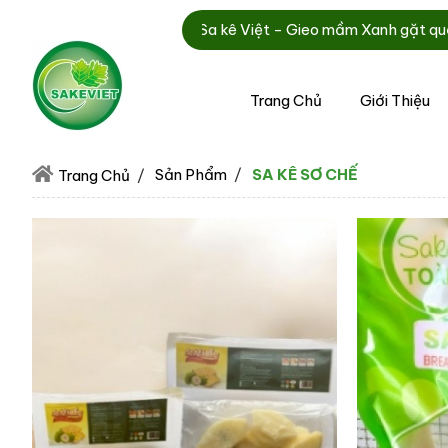
 Toàn Cầu - Sa kê Việt - Gieo mầm Xanh gặt quả lành
Trang Chủ
Giới Thiệu
Sản Phẩm
SA KÊ SƠ CHẾ
Trang Chủ