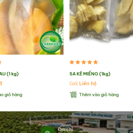
AU (1 kg)
SA KÊ MIẾNG (1kg)
đ
Giá:
Liên hệ
o giỏ hàng
Thêm vào giỏ hàng
Địa chỉ