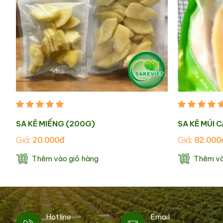
SA KÊ MIẾNG (200G)
SA KÊ MÚI C
Giá:
20.000đ
Giá:
82.000
Thêm vào giỏ hàng
Thêm và
Hotline
Email