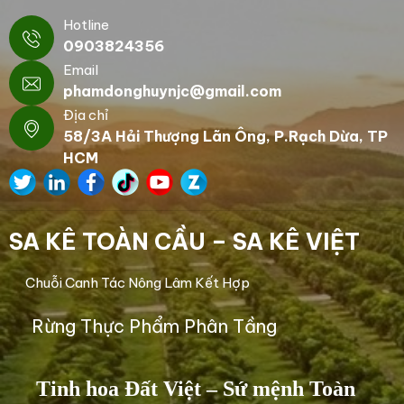
Hotline
0903824356
Email
phamdonghuynjc@gmail.com
Địa chỉ
58/3A Hải Thượng Lãn Ông, P.Rạch Dừa, TP
HCM
SA KÊ TOÀN CẦU – SA KÊ VIỆT
Chuỗi Canh Tác Nông Lâm Kết Hợp
Rừng Thực Phẩm Phân Tầng
Tinh hoa Đất Việt – Sứ mệnh Toàn