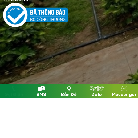
Gọi Điện
SMS
Bản Đồ
Zalo
Messenger
Copyright © SAKE TOÀN CẦU. Powered by NiNa Co.,Ltd