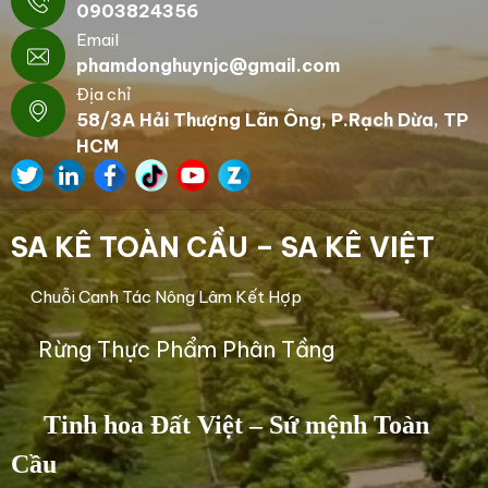
0903824356
Email
phamdonghuynjc@gmail.com
Địa chỉ
58/3A Hải Thượng Lãn Ông, P.Rạch Dừa, TP
HCM
SA KÊ TOÀN CẦU – SA KÊ VIỆT
Chuỗi Canh Tác Nông Lâm Kết Hợp
Rừng Thực Phẩm Phân Tầng
Tinh hoa Đất Việt – Sứ mệnh Toàn
Cầu